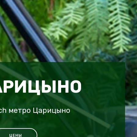
АРИЦЫНО
ech метро Царицыно
ЦЕНЫ